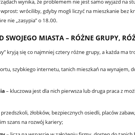
dach wynika, że problemem nie jest samo wyjazd na studi
rost: wróciliby, gdyby mogli liczyć na mieszkanie bez kre
re nie „zasypia” o 18.00.
D SWOJEGO MIASTA – RÓŻNE GRUPY, RÓ
 kryją się co najmniej cztery różne grupy, a każda ma tr
ortu, szybkiego internetu, tanich mieszkań na wynajem, d
ia
– kluczowa jest dla nich pierwsza lub druga praca z mo
: przedszkoli, żłobków, bezpiecznych osiedli, placów zabaw
im szans na rozwój kariery;
zy
– liczą na wsparcie w założeniu firmy, dostęp do tanich 