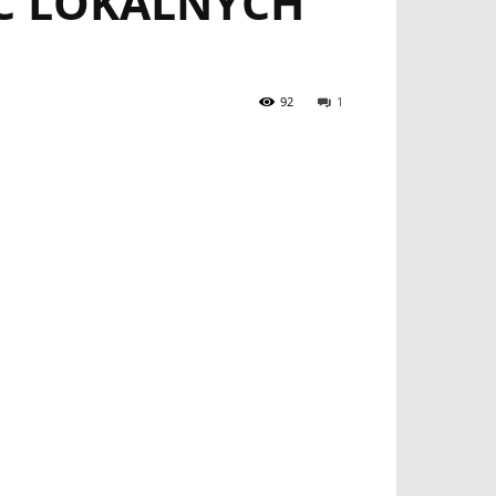
Ć LOKALNYCH
92
1