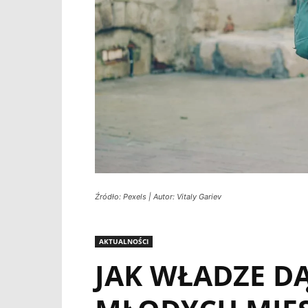
Źródło: Pexels | Autor: Vitaly Gariev
AKTUALNOŚCI
JAK WŁADZE D