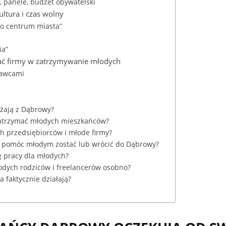
, panele, budżet obywatelski
ultura i czas wolny
go centrum miasta”
ia”
ać firmy w zatrzymywanie młodych
dawcami
żają z Dąbrowy?
zatrzymać młodych mieszkańców?
h przedsiębiorców i młode firmy?
 pomóc młodym zostać lub wrócić do Dąbrowy?
ę pracy dla młodych?
odych rodziców i freelancerów osobno?
a faktycznie działają?