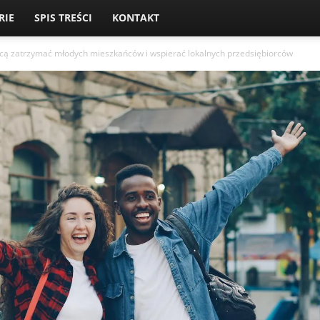
RIE
SPIS TREŚCI
KONTAKT
cą zatrzymać młodych mieszkańców i wspierać lokalnych przedsiębiorców