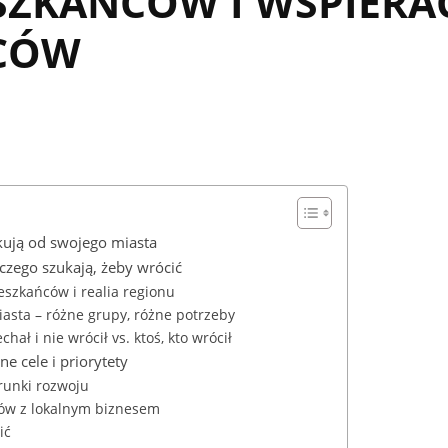
ZKAŃCÓW I WSPIERA
RCÓW
ują od swojego miasta
czego szukają, żeby wrócić
szkańców i realia regionu
asta – różne grupy, różne potrzeby
hał i nie wrócił vs. ktoś, kto wrócił
ne cele i priorytety
runki rozwoju
ów z lokalnym biznesem
ić