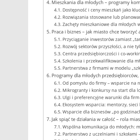
Mieszkania dla młodych – programy kom
Dostępność i ceny mieszkań jako klu
Rozwiązania stosowane lub planowan
Zachęty mieszkaniowe dla młodych 
Praca i biznes – jak miasto chce tworzyć 
Przyciąganie inwestorów zamiast „tani
Rozwój sektorów przyszłości, a nie ty
Centra przedsiębiorczości i co‑worki
Szkolenia i przekwalifikowanie dla m
Partnerstwa z firmami w modelu „sz
Programy dla młodych przedsiębiorców,
Od pomysłu do firmy – wsparcie na n
Mikrogranty i konkursy na start dla 
Ulgi i preferencyjne warunki dla fi
Ekosystem wsparcia: mentorzy, sieci
Wsparcie dla biznesów „po godzinach”
Jak spiąć te działania w całość – rola mi
Wspólna komunikacja do młodych: mn
Partnerstwo z uczelniami i szkołam