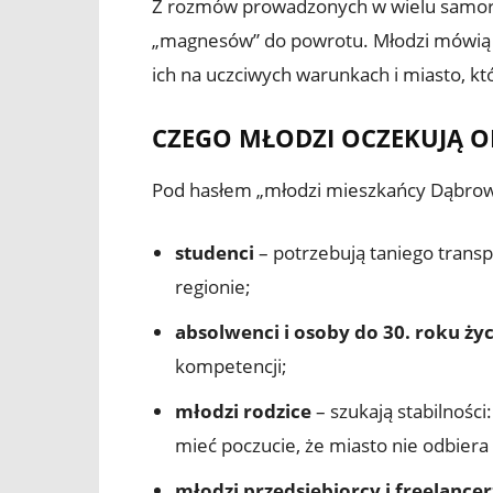
Z rozmów prowadzonych w wielu samorzą
„magnesów” do powrotu. Młodzi mówią wp
ich na uczciwych warunkach i miasto, któ
CZEGO MŁODZI OCZEKUJĄ O
Pod hasłem „młodzi mieszkańcy Dąbrowy”
studenci
– potrzebują taniego transp
regionie;
absolwenci i osoby do 30. roku życ
kompetencji;
młodzi rodzice
– szukają stabilności
mieć poczucie, że miasto nie odbiera 
młodzi przedsiębiorcy i freelancer