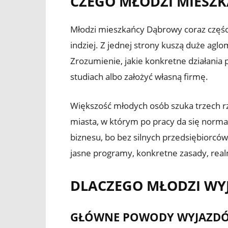
CZEGO MŁODZI MIESZ
Młodzi mieszkańcy Dąbrowy coraz częście
indziej. Z jednej strony kuszą duże aglo
Zrozumienie, jakie konkretne działania
studiach albo założyć własną firmę.
Większość młodych osób szuka trzech rz
miasta, w którym po pracy da się normal
biznesu, bo bez silnych przedsiębiorcó
jasne programy, konkretne zasady, realn
DLACZEGO MŁODZI WYJ
GŁÓWNE POWODY WYJAZDÓW