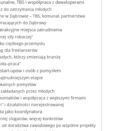
unalne, TBS i współpraca z deweloperami
cz do zatrzymania młodych
e w Dąbrowie – TBS, komunał, partnerstwa
wracających do Dąbrowy
atrakcyjne miejsca zatrudnienia
ej siły roboczej”
lko ciężkiego przemysłu
ng dla freelanserów
łodych, którzy zmieniają branżę
koła–praca”
 start‑upów i osób z pomysłem
ajtrudniejszym etapie
lokalnych pomysłów
rm zakładanych przez młodych
 kontaktów i współpraca z większymi firmami
 i działalności nierejestrowanej
asta jako koordynatora
iej sloganów, więcej konkretów
i – od doradztwa zawodowego po wspólne projekty