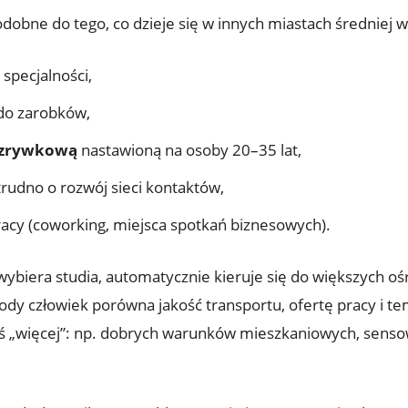
ne do tego, co dzieje się w innych miastach średniej wie
specjalności,
 do zarobków,
rozrywkową
nastawioną na osoby 20–35 lat,
i trudno o rozwój sieci kontaktów,
acy (coworking, miejsca spotkań biznesowych).
ybiera studia, automatycznie kieruje się do większych oś
ody człowiek porówna jakość transportu, ofertę pracy i t
ś „więcej”: np. dobrych warunków mieszkaniowych, sensown