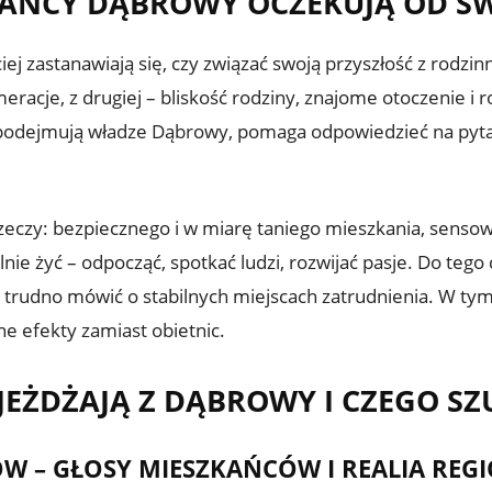
KAŃCY DĄBROWY OCZEKUJĄ OD S
j zastanawiają się, czy związać swoją przyszłość z rodzi
meracje, z drugiej – bliskość rodziny, znajome otoczenie i 
 podejmują władze Dąbrowy, pomaga odpowiedzieć na pytanie
eczy: bezpiecznego i w miarę taniego mieszkania, senso
nie żyć – odpocząć, spotkać ludzi, rozwijać pasje. Do tego
w trudno mówić o stabilnych miejscach zatrudnienia. W tym
e efekty zamiast obietnic.
EŻDŻAJĄ Z DĄBROWY I CZEGO SZ
 – GŁOSY MIESZKAŃCÓW I REALIA REG