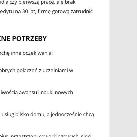
a czy pierwszą pracę, ale brak
dytu na 30 lat, firmę gotową zatrudnić
ŻNE POTRZEBY
ochę inne oczekiwania:
obrych połączeń z uczelniami w
żliwością awansu i nauki nowych
, usług blisko domu, a jednocześnie chcą
biur, przestrzeni coworkingowych, sieci